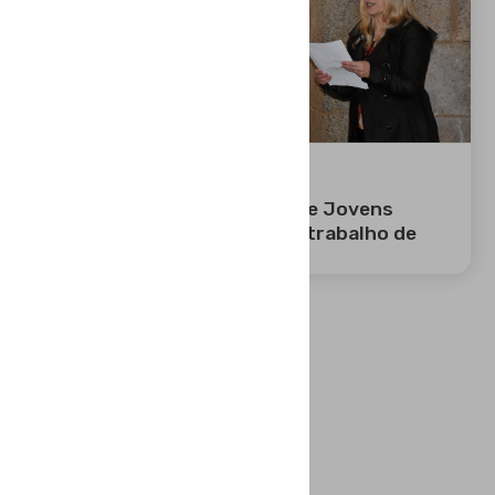
20 MAR 2026
Certame Transfronteiriço de Jovens
Criadores mostra em Évora trabalho de
jovens artistas
…