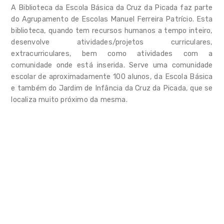
Valorização de tempos livres
A Biblioteca da Escola Básica da Cruz da Picada faz parte
e apoio à família
do Agrupamento de Escolas Manuel Ferreira Patrício. Esta
biblioteca, quando tem recursos humanos a tempo inteiro,
Planeamento
desenvolve atividades/projetos curriculares,
extracurriculares, bem como atividades com a
Observatório
comunidade onde está inserida. Serve uma comunidade
Observatório infantil
escolar de aproximadamente 100 alunos, da Escola Básica
e também do Jardim de Infância da Cruz da Picada, que se
Notícias
localiza muito próximo da mesma.
FAQs
Contactos