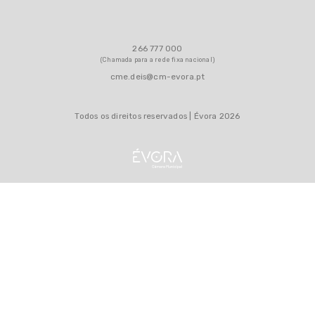
266 777 000
(Chamada para a rede fixa nacional)
cme.deis@cm-evora.pt
Todos os direitos reservados | Évora 2026
MAPA DO SITE