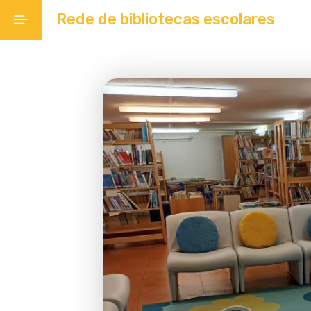
Rede de bibliotecas escolares
Início
Organização Institucional
Ação socioeducativa
Rede Escolar
Caracterização dos Estabelecimentos
de Educação e de Ensino
Rede de bibliotecas escolares
Requalificação Parque Escolar Público
Valorização de tempos livres e
apoio à família