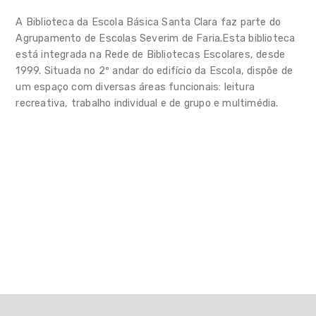
Rede de bibliotecas escolares
A Biblioteca da Escola Básica Santa Clara faz parte do
Requalificação Parque Escolar
Agrupamento de Escolas Severim de Faria.Esta biblioteca
Público
está integrada na Rede de Bibliotecas Escolares, desde
1999. Situada no 2º andar do edifício da Escola, dispõe de
Valorização de tempos livres
um espaço com diversas áreas funcionais: leitura
e apoio à família
recreativa, trabalho individual e de grupo e multimédia.
Planeamento
Observatório
Observatório infantil
Notícias
FAQs
Contactos